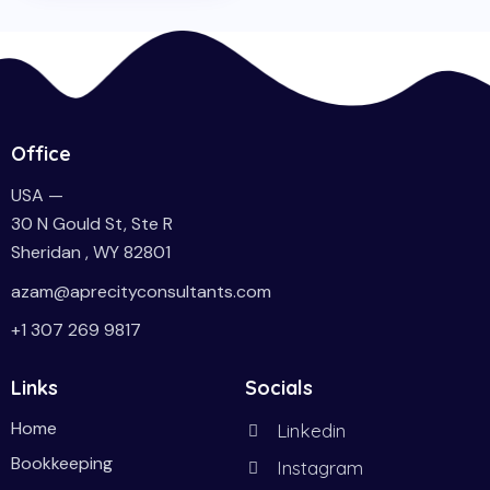
Office
USA —
30 N Gould St, Ste R
Sheridan , WY 82801
azam@aprecityconsultants.com
+1 307 269 9817
Links
Socials
Home
Linkedin
Bookkeeping
Instagram