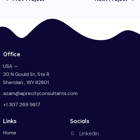
Office
USA —
30 N Gould St, Ste R
Sheridan , WY 82801
azam@aprecityconsultants.com
+1 307 269 9817
Links
Socials
Home
Linkedin